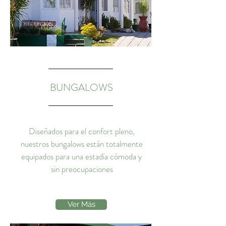
BUNGALOWS
Diseñados para el confort pleno,
nuestros bungalows están totalmente
equipados para una estadía cómoda
y
sin preocupaciones
Ver Más